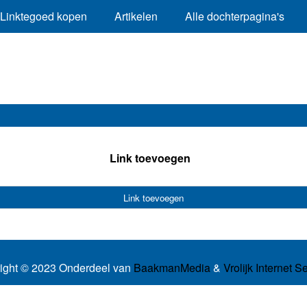
Linktegoed kopen
Artikelen
Alle dochterpagina's
Link toevoegen
Link toevoegen
ight © 2023 Onderdeel van
BaakmanMedia
&
Vrolijk Internet S