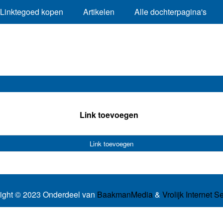
Linktegoed kopen
Artikelen
Alle dochterpagina's
Link toevoegen
Link toevoegen
ight © 2023 Onderdeel van
BaakmanMedia
&
Vrolijk Internet S