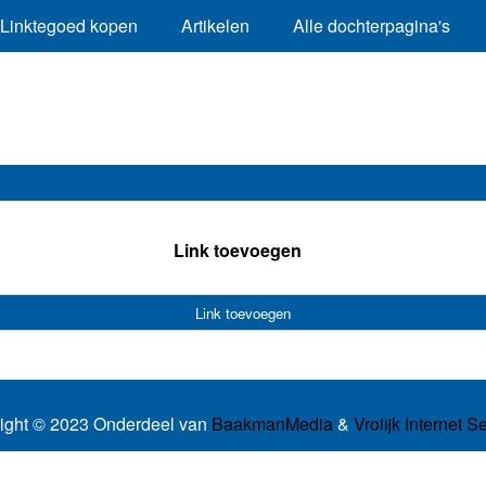
Linktegoed kopen
Artikelen
Alle dochterpagina's
Link toevoegen
Link toevoegen
ight © 2023 Onderdeel van
BaakmanMedia
&
Vrolijk Internet S